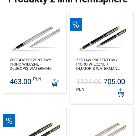
ZESTAW PREZENTOWY
ZESTAW PREZENTOWY
PIÓRO WIECZNE +
PIÓRO WIECZNE +
DŁUGOPIS WATERMAN
DŁUGOPIS WATERMAN
HÉMISPHÈRE STALOWA CT
HÉMISPHÈRE CZERŃ GT
PLN
463.00
1124.00
705.00
NR KAT.: S0920410_S0920470
NR KAT.: S0920610_S0920670
PLN