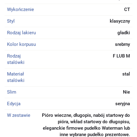
Wykończenie
CT
Styl
klasyczny
Rodzaj lakieru
gładki
Kolor korpusu
srebrny
Rodzaj
F LUB M
stalówki
Materiał
stal
stalówki
Slim
Nie
Edycja
seryjna
W zestawie
Pióro wieczne, długopis, nabój startowy do
pióra, wkład startowy do długopisu,
eleganckie firmowe pudełko Waterman lub
inne wybrane pudełko prezentowe.