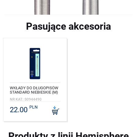
Pasujące akcesoria
WKŁADY DO DŁUGOPISÓW
STANDARD NIEBIESKIE (M)
NR KAT.: S0944490
PLN
22.00
Produkty z linii Hemisphere