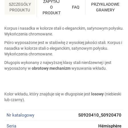
ZAPYTAJ
SZCZEGÓŁY
PRZYKŁADOWE
O
FAQ
PRODUKTU
GRAWERY
PRODUKT
Korpus i nasadka w kolorze stali o eleganckim, satynowym połysku.
Wykończenia chromowane.
Pióro wyposażone jest w stalówkę z wysokiej jakości stali. Korpus i
nasadka w kolorze stali o eleganckim, satynowym połysku.
Wykończenia chromowane.
Długopis wykonany z najwyższej klasy stali nierdzewnej i jest
wyposażony w
obrotowy mechanizm
wysuwania wkładu.
Kolor wkładu, który znajduje się w długopisie jest
losowy
(niebieski
lub czarny).
Nr katalogowy
S0920410_S0920470
Seria
Hémisphère