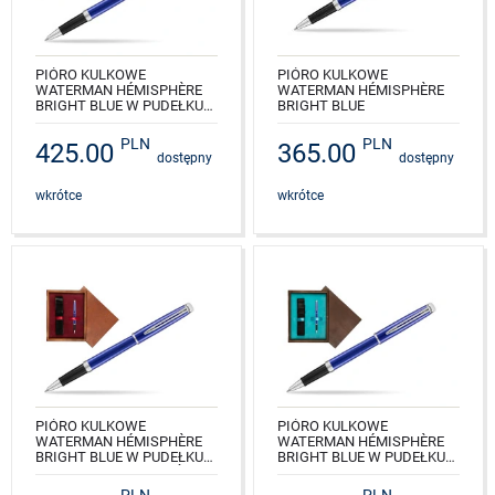
PIÓRO KULKOWE
PIÓRO KULKOWE
WATERMAN HÉMISPHÈRE
WATERMAN HÉMISPHÈRE
BRIGHT BLUE W PUDEŁKU
BRIGHT BLUE
DREWNIANYM WENGE
NR KAT.: 2042969
SINGLE ECRU
PLN
PLN
425.00
365.00
dostępny
dostępny
NR KAT.: 2042969_W1E
wkrótce
wkrótce
PIÓRO KULKOWE
PIÓRO KULKOWE
WATERMAN HÉMISPHÈRE
WATERMAN HÉMISPHÈRE
BRIGHT BLUE W PUDEŁKU
BRIGHT BLUE W PUDEŁKU
DREWNIANYM MAHOŃ
DREWNIANYM WENGE
SINGLE BORDO
SINGLE TURKUS
PLN
PLN