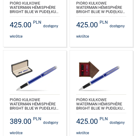
PIÓRO KULKOWE
PIÓRO KULKOWE
WATERMAN HÉMISPHÈRE
WATERMAN HÉMISPHÈRE
BRIGHT BLUE W PUDEŁKU
BRIGHT BLUE W PUDEŁKU
DREWNIANYM MAHOŃ
DREWNIANYM CZERŃ
SINGLE TURKUS
SINGLE ECRU
PLN
PLN
425.00
425.00
dostępny
dostępny
NR KAT.: 2042969_M1T
NR KAT.: 2042969_C1E
wkrótce
wkrótce
PIÓRO KULKOWE
PIÓRO KULKOWE
WATERMAN HÉMISPHÈRE
WATERMAN HÉMISPHÈRE
BRIGHT BLUE W PUDEŁKU
BRIGHT BLUE W PUDEŁKU
CLASSIC BLACK
DREWNIANYM WENGE
SINGLE BORDO
PLN
PLN
389.00
425.00
NR KAT.: 2042969_165BOXB
dostępny
dostępny
NR KAT.: 2042969_W1B
wkrótce
wkrótce