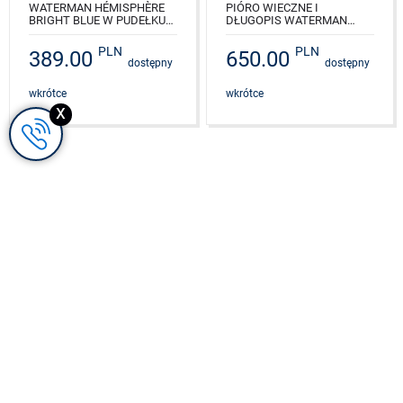
WATERMAN HÉMISPHÈRE
PIÓRO WIECZNE I
BRIGHT BLUE W PUDEŁKU
DŁUGOPIS WATERMAN
CLASSIC BROWN
HEMISPHERE CZARNA LAKA
CT
PLN
PLN
389.00
650.00
NR KAT.: 2042969_163BOX
dostępny
dostępny
NR KAT.: 2019831
wkrótce
wkrótce
x
Zamów
Door2door Express
Szybka dostawa kurierem
Telefonicznie
+48 (22) 378 48 07