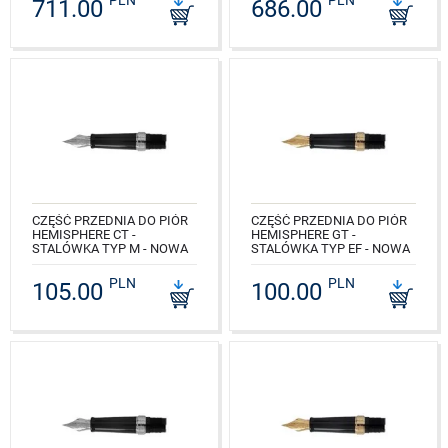
711.00
686.00
NR KAT.: S0920510_S0920570
NR KAT.: S0920810_S0920870
CZĘŚĆ PRZEDNIA DO PIÓR
CZĘŚĆ PRZEDNIA DO PIÓR
HEMISPHERE CT -
HEMISPHERE GT -
STALÓWKA TYP M - NOWA
STALÓWKA TYP EF - NOWA
NR KAT.: S0939120
NR KAT.: S0939060
PLN
PLN
105.00
100.00