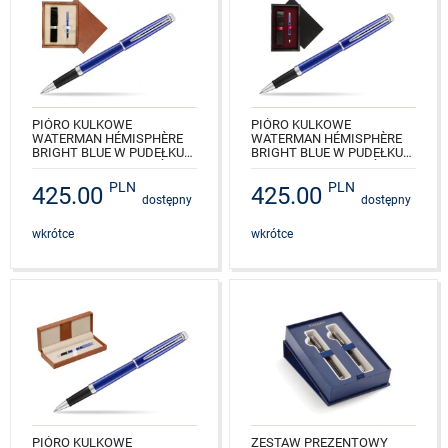
PIÓRO KULKOWE
PIÓRO KULKOWE
WATERMAN HÉMISPHÈRE
WATERMAN HÉMISPHÈRE
BRIGHT BLUE W PUDEŁKU
BRIGHT BLUE W PUDEŁKU
DREWNIANYM MAHOŃ
DREWNIANYM CZERŃ
SINGLE ECRU
SINGLE BORDO
PLN
PLN
425.00
425.00
dostępny
dostępny
NR KAT.: 2042969_M1E
NR KAT.: 2042969_C1B
wkrótce
wkrótce
PIÓRO KULKOWE
ZESTAW PREZENTOWY