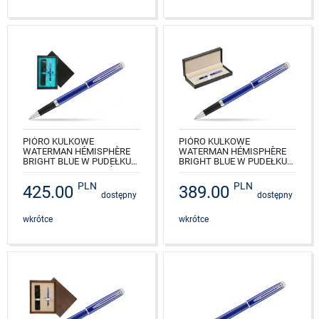
PIÓRO KULKOWE
PIÓRO KULKOWE
WATERMAN HÉMISPHÈRE
WATERMAN HÉMISPHÈRE
BRIGHT BLUE W PUDEŁKU
BRIGHT BLUE W PUDEŁKU
DREWNIANYM CZERŃ
CLASSIC PURE BLACK
SINGLE TURKUS
PLN
PLN
425.00
389.00
NR KAT.: 2042969_165BOX
dostępny
dostępny
NR KAT.: 2042969_C1T
wkrótce
wkrótce