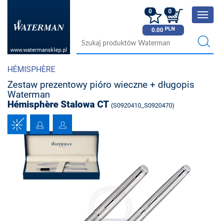
0
0
Poka
menu
PLN
0.00
www.watermansklep.pl
HÉMISPHÈRE
Zestaw prezentowy pióro wieczne + długopis
Waterman
Hémisphère Stalowa CT
(S0920410_S0920470)