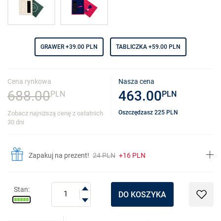
GRAWER
+39.00 PLN
TABLICZKA
+59.00 PLN
Cena rynkowa
Nasza cena
688.00
463.00
PLN
PLN
Oszczędzasz
225
PLN
Zobacz najniższą cenę z ostatnich
30 dni
Zapakuj na prezent!
24 PLN
+16 PLN
Stan:
DO KOSZYKA