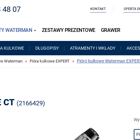
8 48 07
KONTAKT
OFERTA D
TY WATERMAN
ZESTAWY PREZENTOWE
GRAWER
RA KULKOWE
DŁUGOPISY
ATRAMENTY I WKŁADY
AKCES
Pióro kulkowe Waterman EXPER
owe Waterman
Pióra kulkowe EXPERT
E CT
(2166429)
Wyb
P