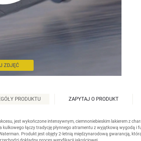
J ZDJĘĆ
EGÓŁY PRODUKTU
ZAPYTAJ O PRODUKT
i sukcesu, jest wykończone intensywnym, ciemnoniebieskim lakierem z 
 kulkowego łączy tradycję płynnego atramentu z wyjątkową wygodą i f
erman. Produkt jest objęty 2-letnią międzynarodową gwarancją, którą m
rzechodzi dokładny proces weryfikacji jakościowej.