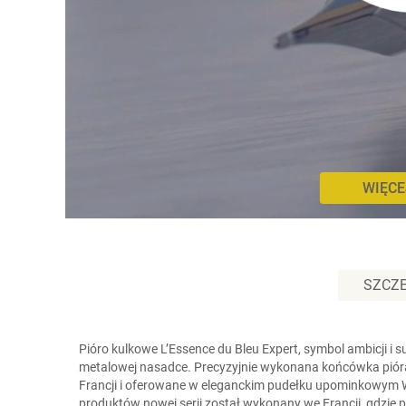
WIĘCE
SZCZ
Pióro kulkowe L’Essence du Bleu Expert, symbol ambicji 
metalowej nasadce. Precyzyjnie wykonana końcówka pióra
Francji i oferowane w eleganckim pudełku upominkowym Wat
produktów nowej serii został wykonany we Francji, gdzie p