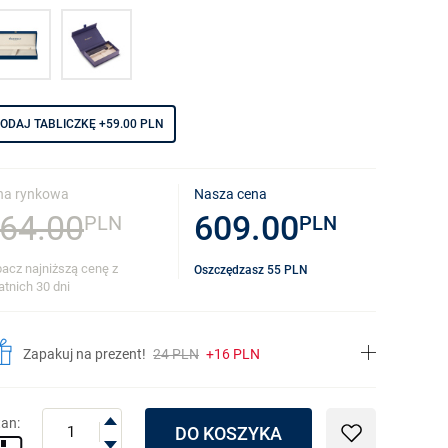
ODAJ TABLICZKĘ
+59.00 PLN
na rynkowa
Nasza cena
64.00
609.00
PLN
PLN
acz najniższą cenę z
Oszczędzasz
55
PLN
atnich 30 dni
Zapakuj na prezent!
24 PLN
+16 PLN
tan:
DO KOSZYKA