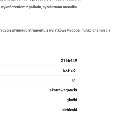
 z wykończeniem z palladu, cyzelowana nasadka.
radycję płynnego atramentu z wyjątkową wygodą i funkcjonalnością.
2166429
EXPERT
CT
ekstrawagancki
gładki
niebieski