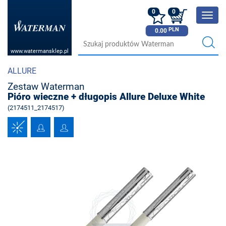
0
0
Poka
menu
PLN
0.00
www.watermansklep.pl
ALLURE
Zestaw Waterman
Pióro wieczne + długopis Allure Deluxe White
(2174511_2174517)