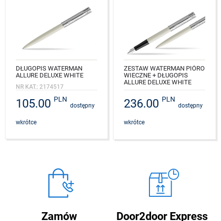
DŁUGOPIS WATERMAN
ZESTAW WATERMAN PIÓRO
ALLURE DELUXE WHITE
WIECZNE + DŁUGOPIS
ALLURE DELUXE WHITE
NR KAT.: 2174517
NR KAT.: 2174511_2174517
PLN
PLN
105.00
236.00
dostępny
dostępny
wkrótce
wkrótce
Zamów
Door2door Express