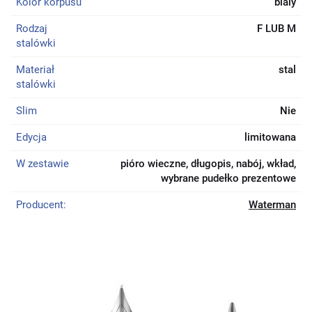
Kolor korpusu
bialy
Rodzaj
F LUB M
stalówki
Materiał
stal
stalówki
Slim
Nie
Edycja
limitowana
W zestawie
pióro wieczne, długopis, nabój, wkład,
wybrane pudełko prezentowe
Producent:
Waterman