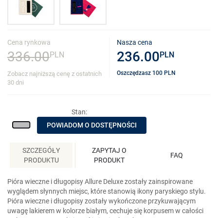
Cena rynkowa
Nasza cena
336.00
236.00
PLN
PLN
Oszczędzasz
100
PLN
Zobacz najniższą cenę z ostatnich
30 dni
Stan:
POWIADOM O DOSTĘPNOŚCI
SZCZEGÓŁY
ZAPYTAJ O
FAQ
PRODUKTU
PRODUKT
Pióra wieczne i długopisy Allure Deluxe zostały zainspirowane
wyglądem słynnych miejsc, które stanowią ikony paryskiego stylu.
Pióra wieczne i długopisy zostały wykończone przykuwającym
uwagę lakierem w kolorze białym, cechuje się korpusem w całości